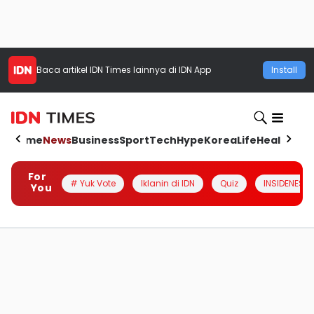
Baca artikel
IDN Times
lainnya di IDN App
Install
Home
News
Business
Sport
Tech
Hype
Korea
Life
Health
Aut
For
# Yuk Vote
Iklanin di IDN
Quiz
INSIDENESIA
You