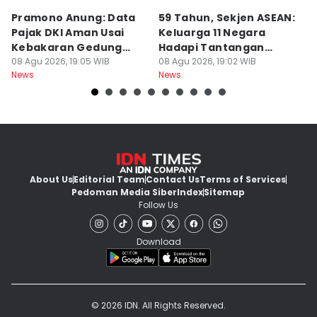
Pramono Anung: Data
59 Tahun, Sekjen ASEAN:
G
Pajak DKI Aman Usai
Keluarga 11 Negara
La
Kebakaran Gedung
Hadapi Tantangan
C
Bapenda
08 Agu 2026, 19:05 WIB
Bersama
08 Agu 2026, 19:02 WIB
08
News
News
Ne
About Us
Editorial Team
Contact Us
Terms of Services
Pedoman Media Siber
Index
Sitemap
Follow Us
Download
© 2026 IDN. All Rights Reserved.