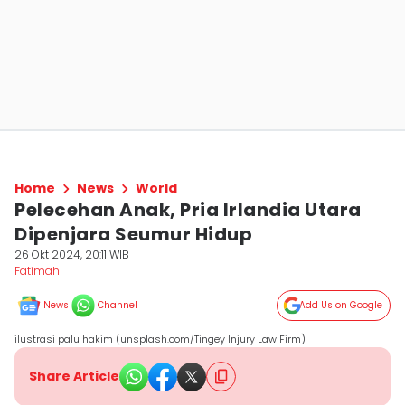
Home
News
World
Pelecehan Anak, Pria Irlandia Utara
Dipenjara Seumur Hidup
26 Okt 2024, 20:11 WIB
Fatimah
News
Channel
Add Us on Google
ilustrasi palu hakim (unsplash.com/Tingey Injury Law Firm)
Share Article