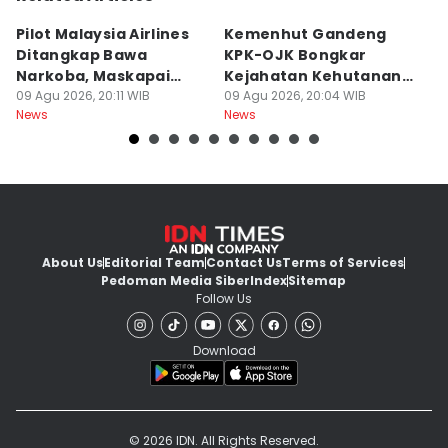
Pilot Malaysia Airlines
Kemenhut Gandeng
B
Ditangkap Bawa
KPK-OJK Bongkar
R
Narkoba, Maskapai
Kejahatan Kehutanan
T
Perketat Tes
09 Agu 2026, 20:11 WIB
dan Satwa Liar
09 Agu 2026, 20:04 WIB
Pr
09
News
News
Ne
About Us
Editorial Team
Contact Us
Terms of Services
Pedoman Media Siber
Index
Sitemap
Follow Us
Download
© 2026 IDN. All Rights Reserved.