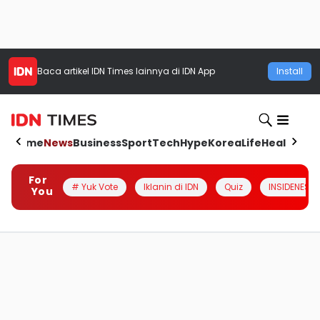
Baca artikel
IDN Times
lainnya di IDN App
Install
Home
News
Business
Sport
Tech
Hype
Korea
Life
Health
Aut
For
# Yuk Vote
Iklanin di IDN
Quiz
INSIDENESIA
You