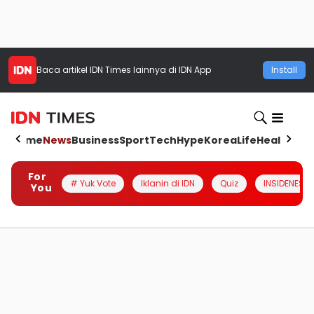
Baca artikel
IDN Times
lainnya di IDN App
Install
Home
News
Business
Sport
Tech
Hype
Korea
Life
Health
Aut
For
# Yuk Vote
Iklanin di IDN
Quiz
INSIDENESIA
You