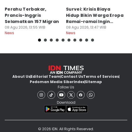
Perahu Terbakar,
Survei: Krisis Biaya
K
Prancis-Inggris
Hidup Bikin Warga Eropa
S
Selamatkan 157 Migran
Ramai-ramai Ingin
P
08 Agu 2026, 13:55 WIB
Hijrah
08 Agu 2026, 13:47 WIB
G
08
News
News
Ne
About Us
Editorial Team
Contact Us
Terms of Services
Pedoman Media Siber
Index
Sitemap
Follow Us
Download
© 2026 IDN. All Rights Reserved.