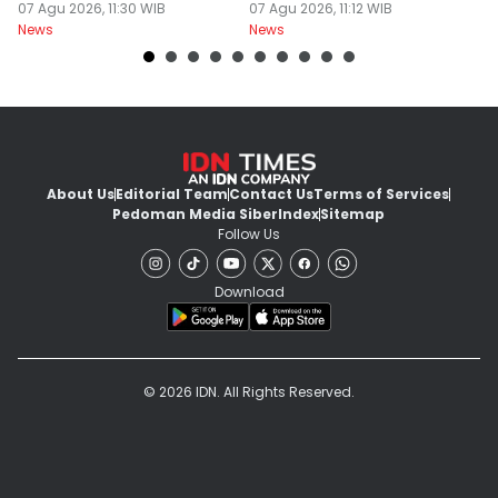
Pengguna BPJS
07 Agu 2026, 11:30 WIB
07 Agu 2026, 11:12 WIB
P
07
News
News
Ne
About Us
Editorial Team
Contact Us
Terms of Services
Pedoman Media Siber
Index
Sitemap
Follow Us
Download
© 2026 IDN. All Rights Reserved.