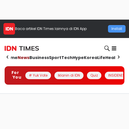
Baca artikel
IDN Times
lainnya di IDN App
Install
Home
News
Business
Sport
Tech
Hype
Korea
Life
Health
Aut
For
# Yuk Vote
Iklanin di IDN
Quiz
INSIDENESIA
You