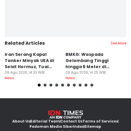
Editor
Bella Manoban
Editor
Jumawan Syahrudin
Related Articles
Editor
See More
Retno Rahayu
Iran Serang Kapal
BMKG: Waspada
K
Tanker Minyak UEA di
Gelombang Tinggi
P
Selat Hormuz, Tuai
hingga 6 Meter di
M
Kecaman
09 Agu 2026, 14:33 WIB
Beberapa Perairan RI
09 Agu 2026, 14:25 WIB
T
09
News
News
Ne
About Us
Editorial Team
Contact Us
Terms of Services
Pedoman Media Siber
Index
Sitemap