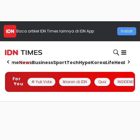
Baca artikel
IDN Times
lainnya di IDN App
Install
Home
News
Business
Sport
Tech
Hype
Korea
Life
Health
Aut
For
# Yuk Vote
Iklanin di IDN
Quiz
INSIDENESIA
You