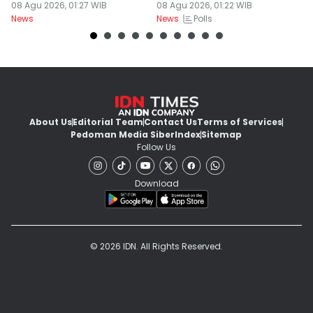
08 Agu 2026, 01:27 WIB
Pencegahan Karhutla
08 Agu 2026, 01:22 WIB
08
Polls
News
News
Ne
About Us
Editorial Team
Contact Us
Terms of Services
Pedoman Media Siber
Index
Sitemap
Follow Us
Download
© 2026 IDN. All Rights Reserved.