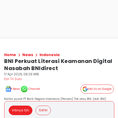
Home
News
Indonesia
BNI Perkuat Literasi Keamanan Digital
Nasabah BNIdirect
17 Apr 2026, 08:29 WIB
Ezri Tri Suro
News
Channel
Add Us on Google
Kantor pusat PT Bank Negara Indonesia (Persero) Tbk atau BNI. (dok. BNI)
Intinya Sih
5W1H