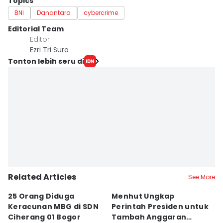
Topics
BNI
Danantara
cybercrime
Editorial Team
Editor
Ezri Tri Suro
Tonton lebih seru di
Related Articles
See More
25 Orang Diduga
Menhut Ungkap
Mi
Keracunan MBG di SDN
Perintah Presiden untuk
S
Ciherang 01 Bogor
Tambah Anggaran
B