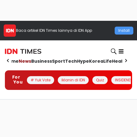
Baca artikel
IDN Times
lainnya di IDN App
Install
Home
News
Business
Sport
Tech
Hype
Korea
Life
Health
Aut
For
# Yuk Vote
Iklanin di IDN
Quiz
INSIDENESIA
You