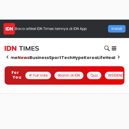
Baca artikel
IDN Times
lainnya di IDN App
Install
Home
News
Business
Sport
Tech
Hype
Korea
Life
Health
Aut
For
# Yuk Vote
Iklanin di IDN
Quiz
INSIDENESIA
You