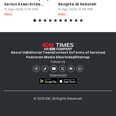
Serius Atasi Krisis
Senjata di Sekolah
P
Migrasi
10 Agu 2026, 11:06 WIB
10 Agu 2026, 10:48 WIB
10
News
News
Ne
About Us
Editorial Team
Contact Us
Terms of Services
Pedoman Media Siber
Index
Sitemap
Follow Us
Download
© 2026 IDN. All Rights Reserved.