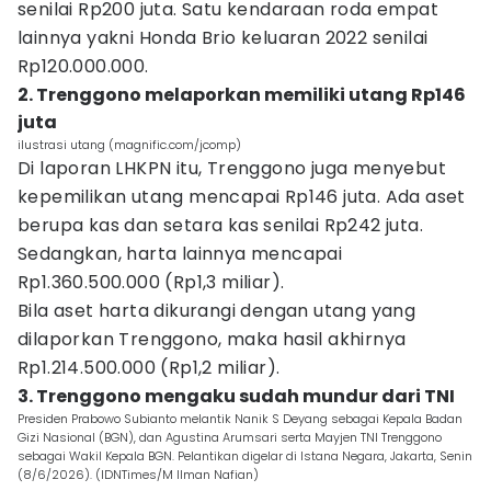
senilai Rp200 juta. Satu kendaraan roda empat
lainnya yakni Honda Brio keluaran 2022 senilai
Rp120.000.000.
2. Trenggono melaporkan memiliki utang Rp146
juta
ilustrasi utang (magnific.com/jcomp)
Di laporan LHKPN itu, Trenggono juga menyebut
kepemilikan utang mencapai Rp146 juta. Ada aset
berupa kas dan setara kas senilai Rp242 juta.
Sedangkan, harta lainnya mencapai
Rp1.360.500.000 (Rp1,3 miliar).
Bila aset harta dikurangi dengan utang yang
dilaporkan Trenggono, maka hasil akhirnya
Rp1.214.500.000 (Rp1,2 miliar).
3. Trenggono mengaku sudah mundur dari TNI
Presiden Prabowo Subianto melantik Nanik S Deyang sebagai Kepala Badan
Gizi Nasional (BGN), dan Agustina Arumsari serta Mayjen TNI Trenggono
sebagai Wakil Kepala BGN. Pelantikan digelar di Istana Negara, Jakarta, Senin
(8/6/2026). (IDNTimes/M Ilman Nafian)