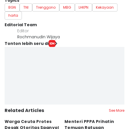
Topics
BGN
TNI
Trenggono
MBG
LHKPN
Kekayaan
harta
Editorial Team
Editor
Rochmanudin Wijaya
Tonton lebih seru di
Related Articles
See More
Warga Ceuta Protes
Menteri PPPA Prihatin
T
Desak Otoritas Spanyol
Temuan Ratusan
B