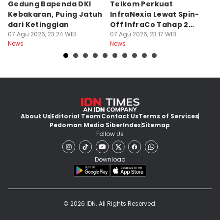
Gedung Bapenda DKI
Telkom Perkuat
G
Kebakaran, Puing Jatuh
InfraNexia Lewat Spin-
J
dari Ketinggian
Off InfraCo Tahap 2
07
Ne
07 Agu 2026, 23:24 WIB
Rp49,9 T
07 Agu 2026, 23:17 WIB
News
News
About Us
Editorial Team
Contact Us
Terms of Services
Pedoman Media Siber
Index
Sitemap
Follow Us
Download
© 2026 IDN. All Rights Reserved.