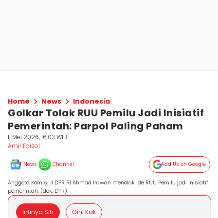
Home
News
Indonesia
Golkar Tolak RUU Pemilu Jadi Inisiatif
Pemerintah: Parpol Paling Paham
11 Mei 2026, 16:03 WIB
Amir Faisol
News
Channel
Add Us on Google
Anggota Komisi II DPR RI Ahmad Irawan menolak ide RUU Pemilu jadi inisiatif
pemerintah. (dok. DPR).
Intinya Sih
Gini Kak