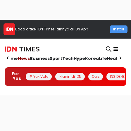
Baca artikel
IDN Times
lainnya di IDN App
Install
Home
News
Business
Sport
Tech
Hype
Korea
Life
Health
Aut
For
# Yuk Vote
Iklanin di IDN
Quiz
INSIDENESIA
You