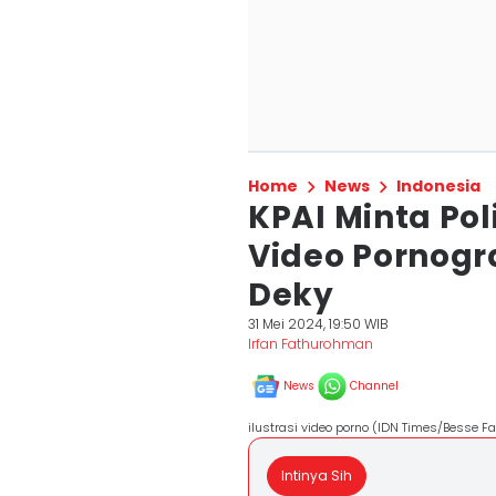
Home
News
Indonesia
KPAI Minta Pol
Video Pornogr
Deky
31 Mei 2024, 19:50 WIB
Irfan Fathurohman
News
Channel
ilustrasi video porno (IDN Times/Besse Fa
Intinya Sih