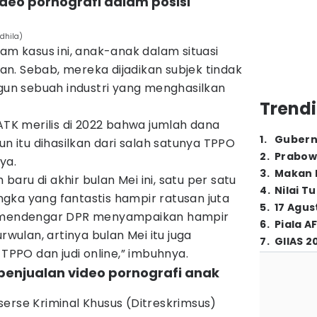
deo pornografi dalam posisi
dhila)
lam kasus ini, anak-anak dalam situasi
n. Sebab, mereka dijadikan subjek tindak
n sebuah industri yang menghasilkan
Trendi
PATK merilis di 2022 bahwa jumlah dana
1
.
Gubern
un itu dihasilkan dari salah satunya TPPO
2
.
Prabow
ya.
3
.
Makan B
h baru di akhir bulan Mei ini, satu per satu
4
.
Nilai T
gka yang fantastis hampir ratusan juta
5
.
17 Agus
a mendengar DPR menyampaikan hampir
6
.
Piala A
rwulan, artinya bulan Mei itu juga
7
.
GIIAS 2
 TPPO dan judi online,” imbuhnya.
 penjualan video pornografi anak
erse Kriminal Khusus (Ditreskrimsus)