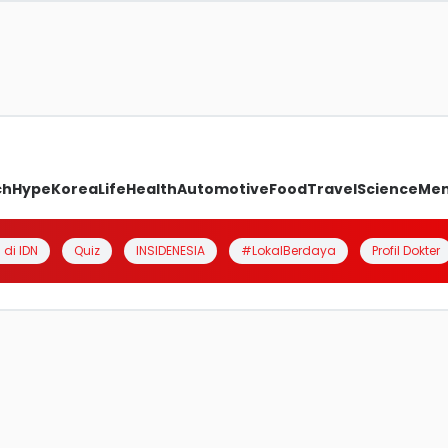
ch
Hype
Korea
Life
Health
Automotive
Food
Travel
Science
Me
 di IDN
Quiz
INSIDENESIA
#LokalBerdaya
Profil Dokter