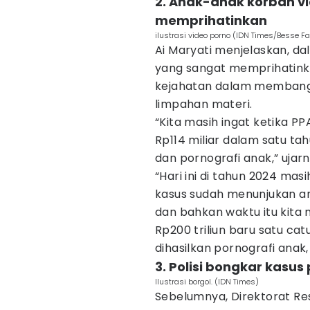
2. Anak-anak korban vi
memprihatinkan
ilustrasi video porno (IDN Times/Besse Fa
Ai Maryati menjelaskan, da
yang sangat memprihatinka
kejahatan dalam membangu
limpahan materi.
“Kita masih ingat ketika P
Rp114 miliar dalam satu tah
dan pornografi anak,” ujarn
“Hari ini di tahun 2024 masi
kasus sudah menunjukan an
dan bahkan waktu itu kit
Rp200 triliun baru satu catu
dihasilkan pornografi anak,
3. Polisi bongkar kasus
Ilustrasi borgol. (IDN Times)
Sebelumnya, Direktorat Res