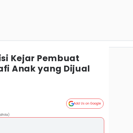
isi Kejar Pembuat
afi Anak yang Dijual
Add Us on Google
dhila)