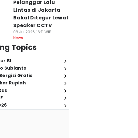
Pelanggar Lalu
Lintas di Jakarta
Bakal Ditegur Lewat
Speaker CCTV
08 Jul 2026, 16:11 WIB
News
ng Topics
ur BI
o Subianto
ergizi Gratis
ukar Rupiah
tus
FF
026