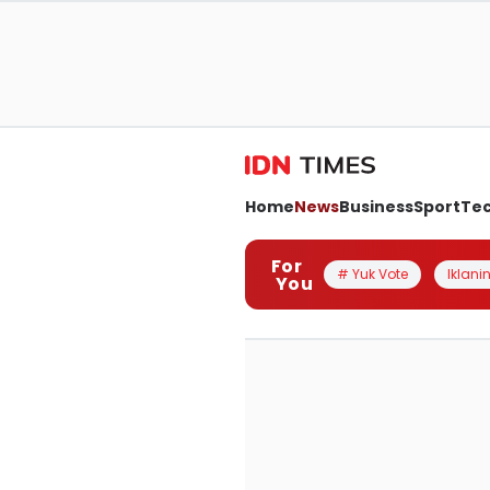
Home
News
Business
Sport
Te
For
# Yuk Vote
Iklanin
You