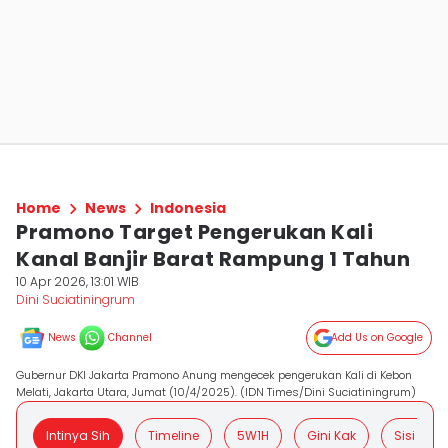
Home
News
Indonesia
Pramono Target Pengerukan Kali
Kanal Banjir Barat Rampung 1 Tahun
10 Apr 2026, 13:01 WIB
Dini Suciatiningrum
News
Channel
Add Us on Google
Gubernur DKI Jakarta Pramono Anung mengecek pengerukan Kali di Kebon
Melati, Jakarta Utara, Jumat (10/4/2025). (IDN Times/Dini Suciatiningrum)
Intinya Sih
Timeline
5W1H
Gini Kak
Sisi Posit