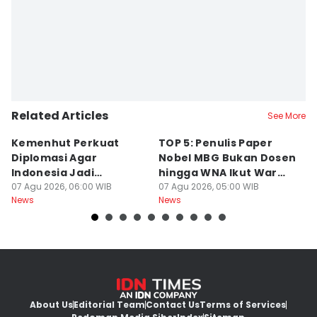
Related Articles
See More
Kemenhut Perkuat
TOP 5: Penulis Paper
V
Diplomasi Agar
Nobel MBG Bukan Dosen
d
Indonesia Jadi
hingga WNA Ikut War
K
Pemimpin Kehutanan
07 Agu 2026, 06:00 WIB
Tiket HUT RI
07 Agu 2026, 05:00 WIB
d
07
News
News
Ne
Global
About Us
Editorial Team
Contact Us
Terms of Services