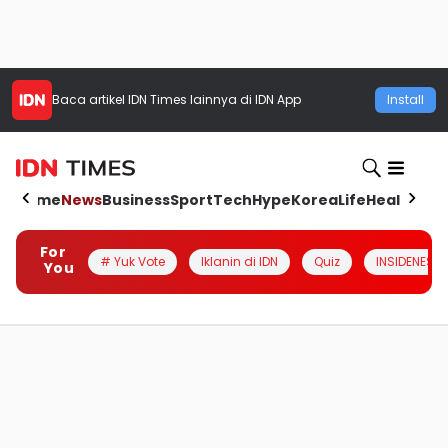
Baca artikel
IDN Times
lainnya di IDN App
Install
Home
News
Business
Sport
Tech
Hype
Korea
Life
Health
Aut
For
# Yuk Vote
Iklanin di IDN
Quiz
INSIDENESIA
You