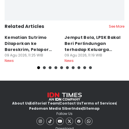
Related Articles
See More
Kematian Sutrimo
Jemput Bola, LPSK Bakal
D
Dilaporkan ke
Beri Perlindungan
In
Bareskrim, Pelapor
terhadap Keluarga
C
Minta Ekshumasi
09 Agu 2026, 11:25 WIB
Sutrimo
09 Agu 2026, 11:19 WIB
A
09
News
News
Ne
About Us
Editorial Team
Contact Us
Terms of Services
Pedoman Media Siber
Index
Sitemap
Follow Us
Download