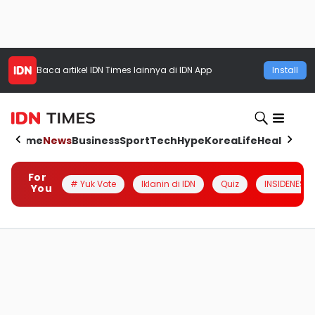
Baca artikel
IDN Times
lainnya di IDN App
Install
Home
News
Business
Sport
Tech
Hype
Korea
Life
Health
Aut
For
# Yuk Vote
Iklanin di IDN
Quiz
INSIDENESIA
You