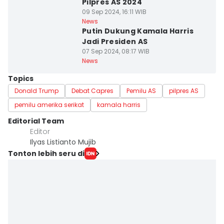
Pilpres AS 2024
09 Sep 2024, 16:11 WIB
News
Putin Dukung Kamala Harris
Jadi Presiden AS
07 Sep 2024, 08:17 WIB
News
Topics
Donald Trump
Debat Capres
Pemilu AS
pilpres AS
pemilu amerika serikat
kamala harris
Editorial Team
Editor
Ilyas Listianto Mujib
Tonton lebih seru di