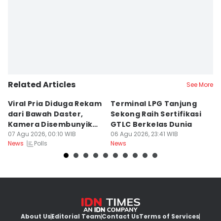
Related Articles
See More
Viral Pria Diduga Rekam
Terminal LPG Tanjung
3
dari Bawah Daster,
Sekong Raih Sertifikasi
J
Kamera Disembunyikan
GTLC Berkelas Dunia
U
di Sandal
07 Agu 2026, 00:10 WIB
06 Agu 2026, 23:41 WIB
06
Polls
News
News
Ne
About Us
Editorial Team
Contact Us
Terms of Services