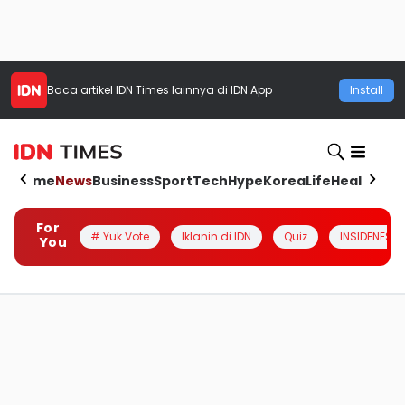
Baca artikel
IDN Times
lainnya di IDN App
Install
Home
News
Business
Sport
Tech
Hype
Korea
Life
Health
Aut
For
# Yuk Vote
Iklanin di IDN
Quiz
INSIDENESIA
You