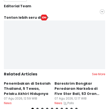
Editorial Team
Editor
Tonton lebih seru di
Santi Dewi
Editor
Dwifantya Aquina
Related Articles
See More
Penembakan di Sekolah
Bareskrim Bongkar
A
Thailand, 5 Tewas,
Peredaran Narkoba di
A
Pelaku Akhiri Hidupnya
Five Star Bali, 53 Orang
H
07 Agu 2026, 12:59 WIB
Ditangkap
07 Agu 2026, 12:17 WIB
B
07
Polls
News
News
Ne