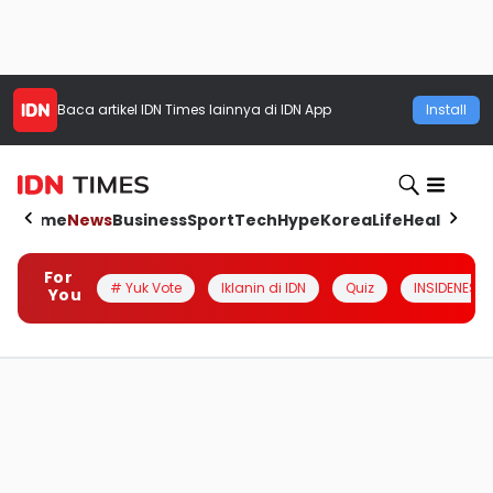
Baca artikel
IDN Times
lainnya di IDN App
Install
Home
News
Business
Sport
Tech
Hype
Korea
Life
Health
Aut
For
# Yuk Vote
Iklanin di IDN
Quiz
INSIDENESIA
You